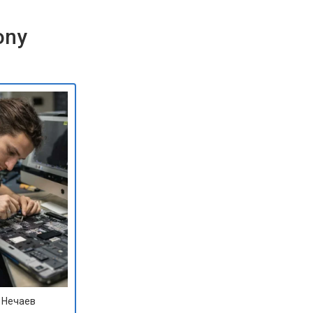
ony
 Нечаев