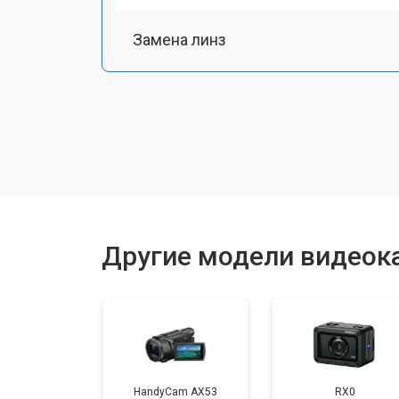
Замена линз
Замена шлейфа фокусировки
Восстановление после залития
Другие модели видеок
HandyCam AX53
RX0