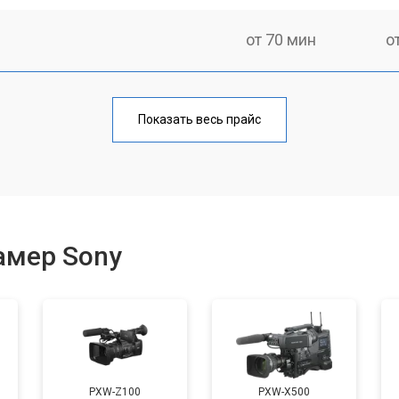
от 70 мин
о
от 70 мин
о
Показать весь прайс
от 60 мин
о
амер Sony
PXW-Z100
PXW-X500