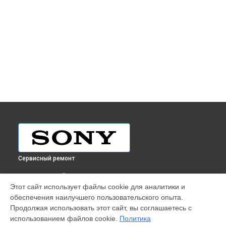
Сервисный ремонт
ВЫБЕРИ СВОЙ ГОРОД
Этот сайт использует файлы cookie для аналитики и
Ремонт видеокамеры PXW-Z100 Sony в
Краснодаре
обеспечения наилучшего пользовательского опыта.
Ремонт видеокамеры PXW-Z100 Sony в
Ростове-на-Дону
Продолжая использовать этот сайт, вы соглашаетесь с
Ремонт видеокамеры PXW-Z100 Sony в
Нижнем Новгороде
использованием файлов cookie.
Политика