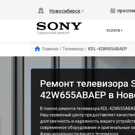
проспек
Новосибирск
▼
УСЛУГИ
Сервисный ремонт
Главная
/
Телевизор
/
KDL-42W655ABAEP
Ремонт телевизора 
42W655ABAEP в Нов
В поиске ремонта телевизора KDL-42W655ABAE
Наш сервисный центр предоставляет качестве
долговечность и надежность вашего устройст
современное оборудование и оригинальные за
функциональности вашего телевизора.