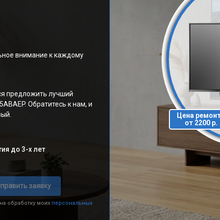
ьное внимание к каждому
ся предложить лучший
ABAEP. Обратитесь к нам, и
вый.
Цена ремон
от 2200 р.
ия до 3-х лет
править заявку
 на обработку моих
персональных