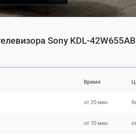
 телевизора Sony KDL-42W655A
Время
Ц
от 20 мин
б
от 70 мин
о