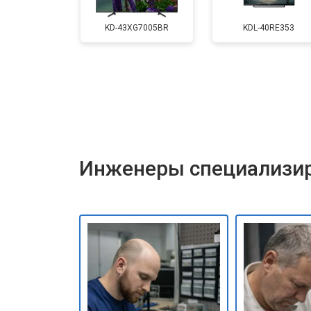
Замена матрицы
KD-43XG7005BR
KDL-40RE353
Прошивка
Замена трансформаторов подсветк
Инженеры специализир