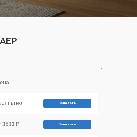
BAEP
ена
есплатно
Заказать
т 3500 ₽
Заказать