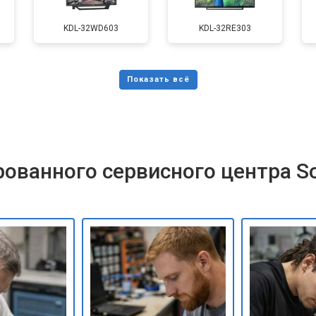
от 90 мин
о
KDL-32WD603
KDL-32RE303
от 110 мин
о
и
от 80 мин
о
ованного сервисного центра S