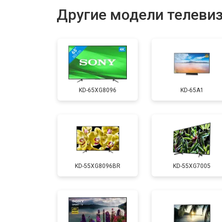
Другие модели телеви
Замена USB порта
Замена HDMI порта
KD-65XG8096
KD-65A1
Замена модуля Wi-Fi
Замена лампы подсветки
KD-55XG8096BR
KD-55XG7005
Ремонт блока управления
Замена блока питания