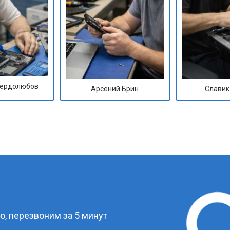
Сердолюбов
Арсений Брин
Славик
?
, перезвоним за 5 минут