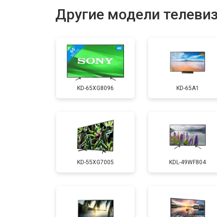
Другие модели телеви
Замена USB порта
Замена HDMI порта
KD-65XG8096
KD-65A1
Замена модуля Wi-Fi
Замена лампы подсветки
KD-55XG7005
KDL-49WF804
Ремонт блока управления
Замена блока питания