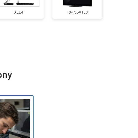
т 5500 ₽
Заказать
XEL-1
TX-P65VT30
т 3900 ₽
Заказать
т 4800 ₽
Заказать
ony