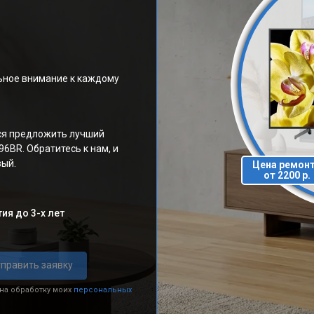
ьное внимание к каждому
ся предложить лучший
6BR. Обратитесь к нам, и
вый.
Цена ремон
от 2200 р.
ия до 3-х лет
править заявку
 на обработку моих
персональных