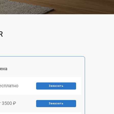
R
ена
есплатно
Заказать
т 3500 ₽
Заказать