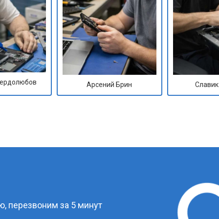
Сердолюбов
Арсений Брин
Славик
?
, перезвоним за 5 минут