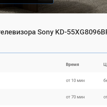
телевизора Sony KD-55XG8096B
Время
Ц
от 10 мин
б
от 70 мин
о