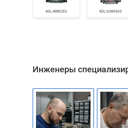
Замена матрицы
KDL-40RE353
KDL-32WD603
Прошивка
Замена трансформаторов подсветк
Инженеры специализир