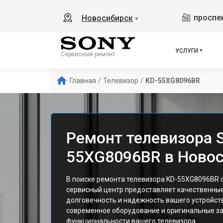
проспек
Новосибирск
▼
УСЛУГИ
Сервисный ремонт
Главная
/
Телевизор
/
KD-55XG8096BR
Ремонт телевизора S
55XG8096BR в Ново
В поиске ремонта телевизора KD-55XG8096BR 
сервисный центр предоставляет качественные
долговечность и надежность вашего устройст
современное оборудование и оригинальные за
функциональности вашего телевизора.