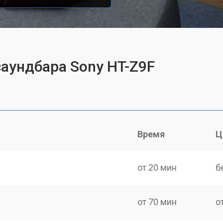
саундбара Sony HT-Z9F
Время
Ц
от 20 мин
б
от 70 мин
о