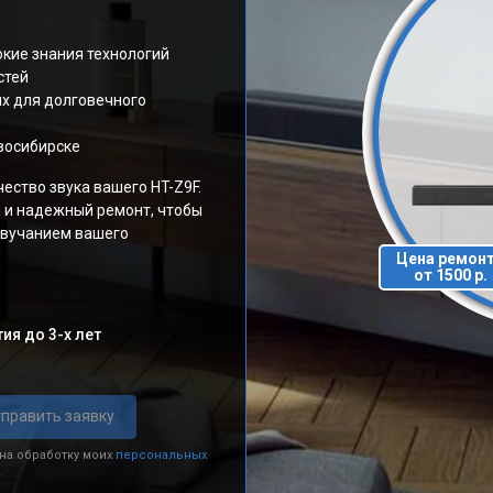
окие знания технологий
стей
х для долговечного
восибирске
ество звука вашего HT-Z9F.
 и надежный ремонт, чтобы
звучанием вашего
Цена ремон
от 1500 р.
ия до 3-х лет
править заявку
 на обработку моих
персональных