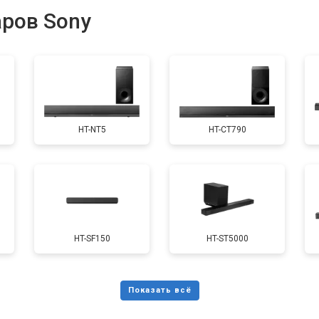
аров Sony
HT-NT5
HT-CT790
HT-SF150
HT-ST5000