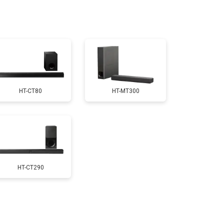
HT-CT80
HT-MT300
HT-CT290