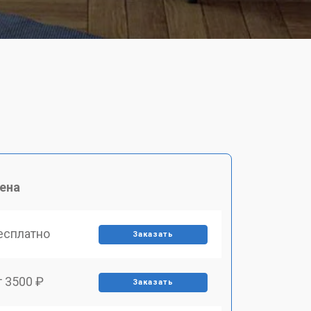
ена
есплатно
Заказать
т 3500 ₽
Заказать