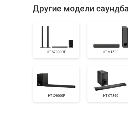
Другие модели саундб
HT-S7000RF
HT-MT500
HT-X9000F
HT-CT390