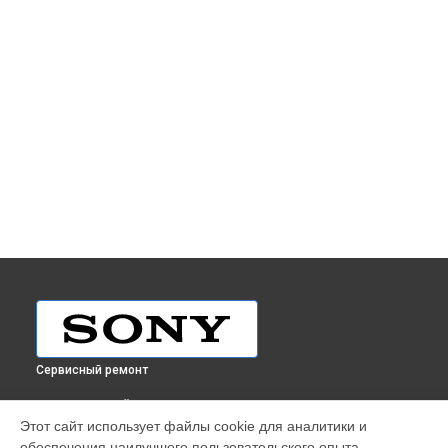
Сервисный ремонт
ВЫБЕРИ СВОЙ ГОРОД
Этот сайт использует файлы cookie для аналитики и
Ремонт плеера Sony в
Краснодаре
обеспечения наилучшего пользовательского опыта.