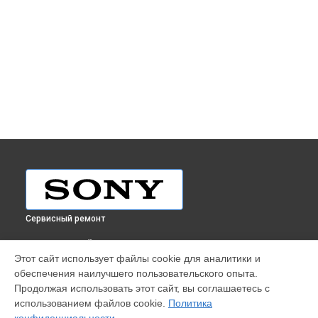
Сервисный ремонт
ВЫБЕРИ СВОЙ ГОРОД
Этот сайт использует файлы cookie для аналитики и
Ремонт планшета Xperia Tablet Z Sony в
Краснодаре
обеспечения наилучшего пользовательского опыта.
Ремонт планшета Xperia Tablet Z Sony в
Ростове-на-Дону
Продолжая использовать этот сайт, вы соглашаетесь с
Ремонт планшета Xperia Tablet Z Sony в
Нижнем Новгороде
использованием файлов cookie.
Политика
Ремонт планшета Xperia Tablet Z Sony в
Новосибирске