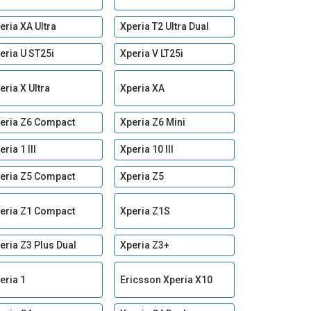
eria XA Ultra
Xperia T2 Ultra Dual
eria U ST25i
Xperia V LT25i
eria X Ultra
Xperia XA
eria Z6 Compact
Xperia Z6 Mini
eria 1 III
Xperia 10 III
eria Z5 Compact
Xperia Z5
eria Z1 Compact
Xperia Z1S
eria Z3 Plus Dual
Xperia Z3+
eria 1
Ericsson Xperia X10