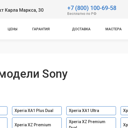
+7 (800) 100-69-58
т Карла Маркса, 30
Бесплатно по РФ
ЦЕНЫ
ГАРАНТИЯ
ДОСТАВКА
МАСТЕРА
модели Sony
Xperia XA1 Plus Dual
Xperia XA1 Ultra
Xp
Xperia XZ Premium
Xperia XZ Premium
Xp
Dual