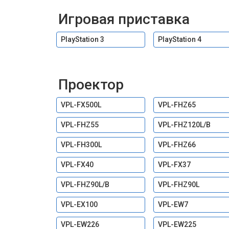
Игровая приставка
PlayStation 3
PlayStation 4
Проектор
VPL-FX500L
VPL-FHZ65
VPL-FHZ55
VPL-FHZ120L/B
VPL-FH300L
VPL-FHZ66
VPL-FX40
VPL-FX37
VPL-FHZ90L/B
VPL-FHZ90L
VPL-EX100
VPL-EW7
VPL-EW226
VPL-EW225