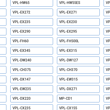
VPL-HW65
VPL-HW55ES
V
VPL-EX272
VPL-EX271
VP
VPL-EX235
VPL-EX230
VP
VPL-EX290
VPL-EX295
VP
VPL-FH60
VPL-FH500L
VP
VPL-EX345
VPL-EX315
VP
VPL-DW240
VPL-DW127
VP
VPL-CH375
VPL-CH370
VP
VPL-DX147
VPL-EW315
VP
VPL-EW235
VPL-DX271
VP
VPL-DX220
MP-CD1
VP
VPL-CX235
VPL-CX155
VP