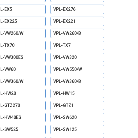
L-EX5
VPL-EX276
L-EX225
VPL-EX221
L-VW260/W
VPL-VW260/B
L-TX70
VPL-TX7
L-VW300ES
VPL-VW320
L-VW60
VPL-VW550/W
L-VW360/W
VPL-VW360/B
PL-HW20
VPL-HW15
L-GTZ270
VPL-GTZ1
PL-HW40ES
VPL-SW620
L-SW525
VPL-SW125