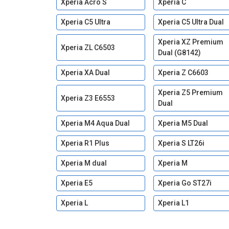
Xperia Acro S
Xperia C
Xperia C5 Ultra
Xperia C5 Ultra Dual
Xperia XZ Premium
Xperia ZL C6503
Dual (G8142)
Xperia XA Dual
Xperia Z C6603
Xperia Z5 Premium
Xperia Z3 E6553
Dual
Xperia M4 Aqua Dual
Xperia M5 Dual
Xperia R1 Plus
Xperia S LT26i
Xperia M dual
Xperia M
Xperia E5
Xperia Go ST27i
Xperia L
Xperia L1