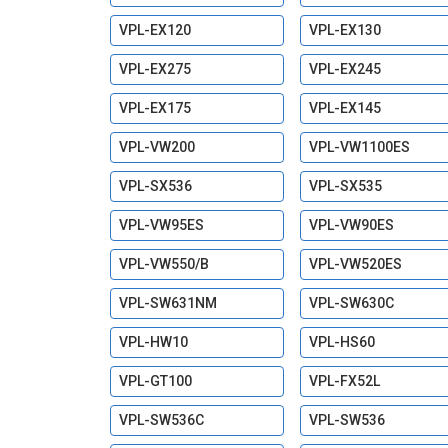
VPL-EX120
VPL-EX130
VPL-EX275
VPL-EX245
VPL-EX175
VPL-EX145
VPL-VW200
VPL-VW1100ES
VPL-SX536
VPL-SX535
VPL-VW95ES
VPL-VW90ES
VPL-VW550/B
VPL-VW520ES
VPL-SW631NM
VPL-SW630C
VPL-HW10
VPL-HS60
VPL-GT100
VPL-FX52L
VPL-SW536C
VPL-SW536