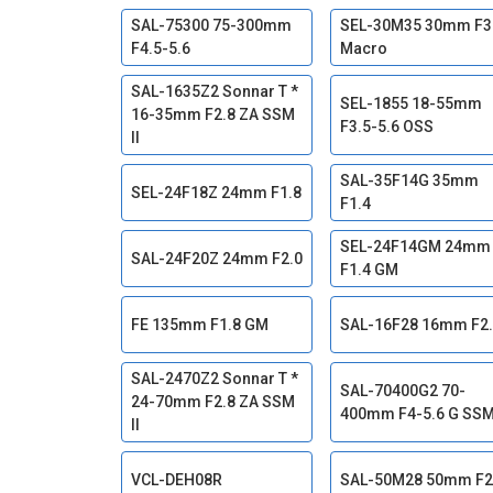
SAL-75300 75-300mm
SEL-30M35 30mm F3
F4.5-5.6
Macro
SAL-1635Z2 Sonnar T *
SEL-1855 18-55mm
16-35mm F2.8 ZA SSM
F3.5-5.6 OSS
II
SAL-35F14G 35mm
SEL-24F18Z 24mm F1.8
F1.4
SEL-24F14GM 24mm
SAL-24F20Z 24mm F2.0
F1.4 GM
FE 135mm F1.8 GM
SAL-16F28 16mm F2
SAL-2470Z2 Sonnar T *
SAL-70400G2 70-
24-70mm F2.8 ZA SSM
400mm F4-5.6 G SSM 
II
VCL-DEH08R
SAL-50M28 50mm F2