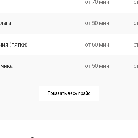
от 70 мин
о
лаги
от 50 мин
о
ия (пятки)
от 60 мин
о
тчика
от 50 мин
о
от 70 мин
о
Показать весь прайс