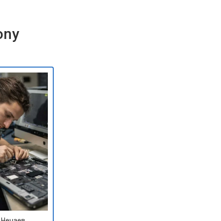
ony
 Нечаев