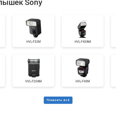
пышек Sony
HVL-F32M
HVL-F43AM
HVL-F20AM
HVL-F43M