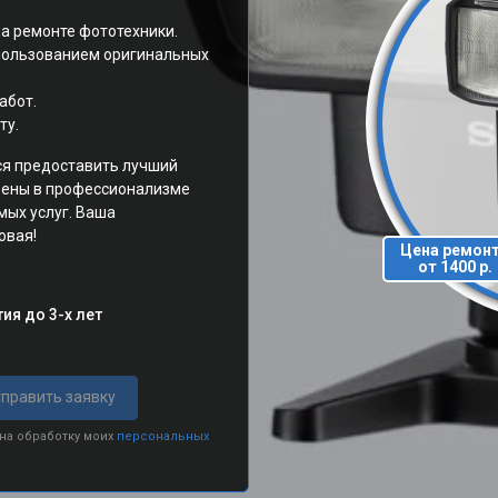
а ремонте фототехники.
спользованием оригинальных
абот.
ту.
ся предоставить лучший
ерены в профессионализме
мых услуг. Ваша
овая!
Цена ремон
от 1400 р.
ия до 3-х лет
править заявку
 на обработку моих
персональных