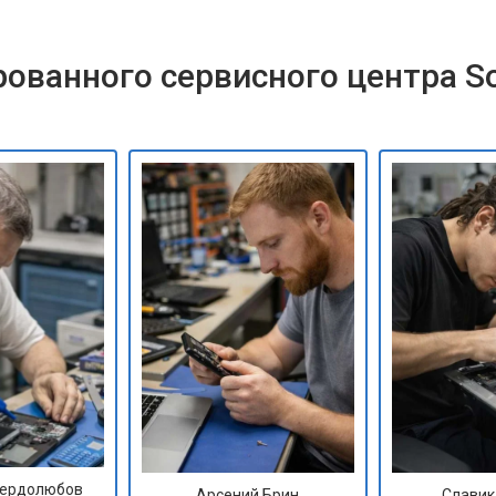
ованного сервисного центра S
Сердолюбов
Арсений Брин
Славик