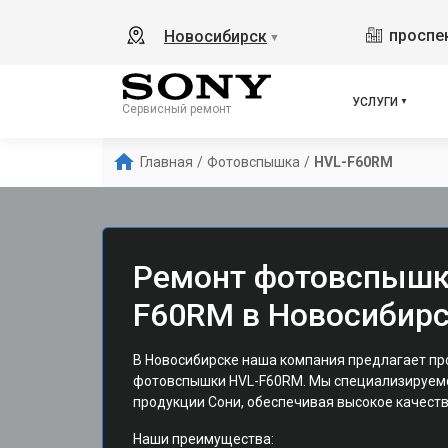
проспек
Новосибирск
▼
УСЛУГИ
Сервисный ремонт
Главная
/
Фотовспышка
/
HVL-F60RM
Ремонт фотовспышк
F60RM в Новосибир
В Новосибирске наша компания предлагает п
фотовспышки HVL-F60RM. Мы специализируем
продукции Сони, обеспечивая высокое качеств
Наши преимущества: