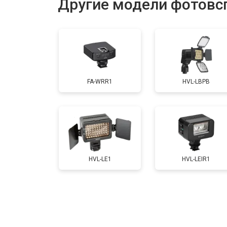
Другие модели фотовс
FA-WRR1
HVL-LBPB
HVL-LE1
HVL-LEIR1