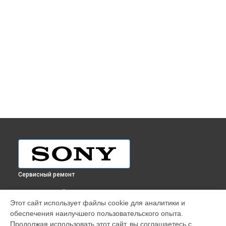
Сервисный ремонт
ВЫБЕРИ СВОЙ ГОРОД
Этот сайт использует файлы cookie для аналитики и
Ремонт AV-ресивера STR-DN1080 Sony в
Краснодаре
обеспечения наилучшего пользовательского опыта.
Ремонт AV-ресивера STR-DN1080 Sony в
Ростове-на-Дону
Продолжая использовать этот сайт, вы соглашаетесь с